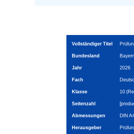
Vollständiger Titel
Prüfun
Bundesland
Bayer
Jahr
2026
Fach
Deuts
Klasse
10 (Re
Seitenzahl
[produ
Abmessungen
DIN A4
Herausgeber
Prüfun