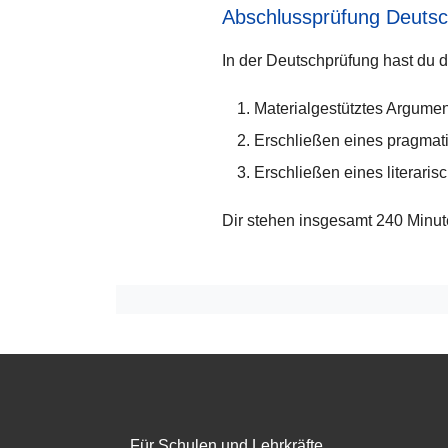
Abschlussprüfung Deutsc
In der Deutschprüfung hast du 
Materialgestütztes Argumen
Erschließen eines pragmat
Erschließen eines literaris
Dir stehen insgesamt 240 Minute
Footer menu
Für Schulen und Lehrkräfte