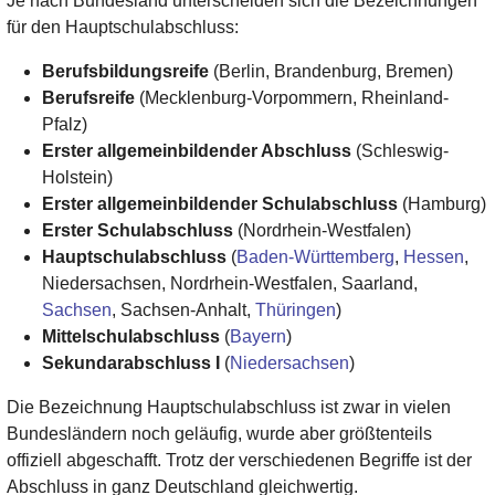
Je nach Bundesland unterscheiden sich die Bezeichnungen
für den Hauptschulabschluss:
Berufsbildungsreife
(Berlin, Brandenburg, Bremen)
Berufsreife
(Mecklenburg-Vorpommern, Rheinland-
Pfalz)
Erster allgemeinbildender Abschluss
(Schleswig-
Holstein)
Erster allgemeinbildender Schulabschluss
(Hamburg)
Erster Schulabschluss
(Nordrhein-Westfalen)
Hauptschulabschluss
(
Baden-Württemberg
,
Hessen
,
Niedersachsen, Nordrhein-Westfalen, Saarland,
Sachsen
, Sachsen-Anhalt,
Thüringen
)
Mittelschulabschluss
(
Bayern
)
Sekundarabschluss I
(
Niedersachsen
)
Die Bezeichnung Hauptschulabschluss ist zwar in vielen
Bundesländern noch geläufig, wurde aber größtenteils
offiziell abgeschafft. Trotz der verschiedenen Begriffe ist der
Abschluss in ganz Deutschland gleichwertig.