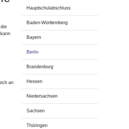
Hauptschulabschluss Navi
Hauptschulabschluss
Baden-Württemberg
 die
 kann
Bayern
Berlin
Brandenburg
Hessen
doch an
Niedersachsen
Sachsen
Thüringen