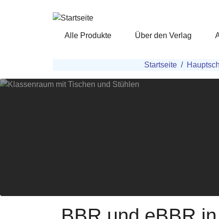
Direkt zum Inhalt
Alle Produkte
Über den Verlag
Pfadnavigation
Startseite
Hauptsch
BBR und eBBR in B